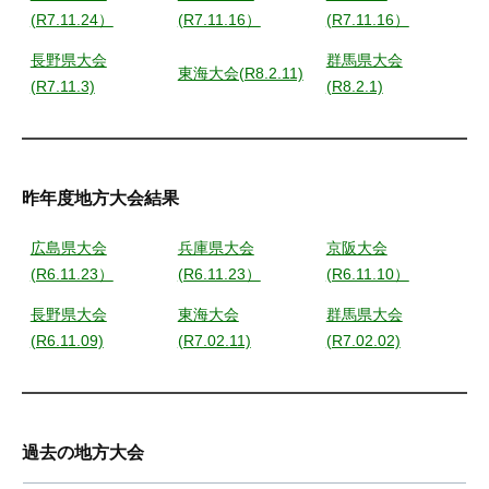
会
タ
ン
(R7.11.24）
(R7.11.16）
(R7.11.16）
音
ー
に
楽
長野県大会
群馬県大会
・
東海大会(R8.2.11)
つ
振
(R7.11.3)
(R8.2.1)
マ
興
い
ン
会
ド
て
リ
昨年度地方大会結果
2026-
ン
03-
音
広島県大会
兵庫県大会
京阪大会
02
(R6.11.23）
(R6.11.23）
(R6.11.10）
楽
by
振
gm_test
長野県大会
東海大会
群馬県大会
興
(R6.11.09)
(R7.02.11)
(R7.02.02)
会
過去の地方大会