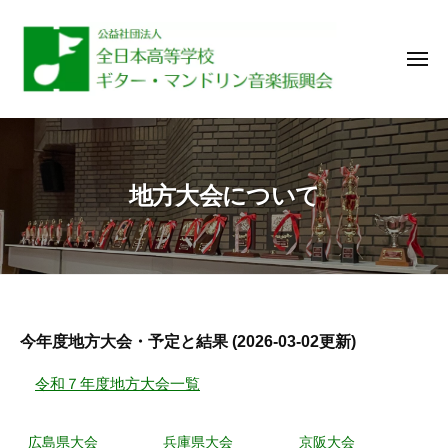
コ
公
ン
社
メ
テ
）
ニ
全
ン
ュ
（
日
ー
ツ
本
公
へ
高
社
ス
等
地方大会について
）
キ
学
全
ッ
校
日
プ
ギ
本
タ
ー
高
・
等
地
今年度地方大会・予定と結果 (2026-03-02更新)
マ
学
方
ン
令和７年度地方大会一覧
校
ド
大
ギ
リ
広島県大会
兵庫県大会
京阪大会